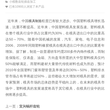
小模数齿轮插齿加工
已有10900人浏览了本产品
近年来，中国
程度已有较大进步。中国塑料模具增长迅
模具制造
速，比重不断提高。近年来，中国塑料模具发展迅速。塑料模具
在整个模具行业中所占比重约为30%，在模具进出口中的比重高
达50～70%。随着中国机械的发展，汽车、家电、电子信息和
2006、2008年同期塑料橡胶模具在模具进出口中所占的比重逐年
增加。据了解，制造一款普通轿车约需200多件内饰件模具，而制
造保险杠、仪表盘、油箱、方向盘等所需的大中型塑料模具仅约
50%能够满足。而塑料建材大量替代传统材料也成为所趋，预计
2010年全国塑料门窗和塑管普及率将达到30%～50%，塑料排水
管市场占有率将超过50%，这些都会大大增加对模具的需求。据
专家预测，模具市场的总体趋势是平稳向上的，在未来的模具市
场中，塑料模具的发展速度将高于其它模具，在模具行业中的比
例将逐步提高。
上一页：
宜兴蜗杆齿轮