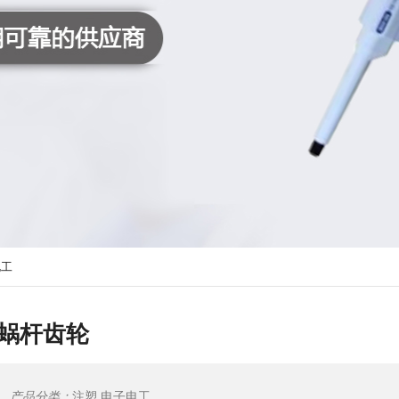
电工
蜗杆齿轮
产品分类：
注塑 电子电工